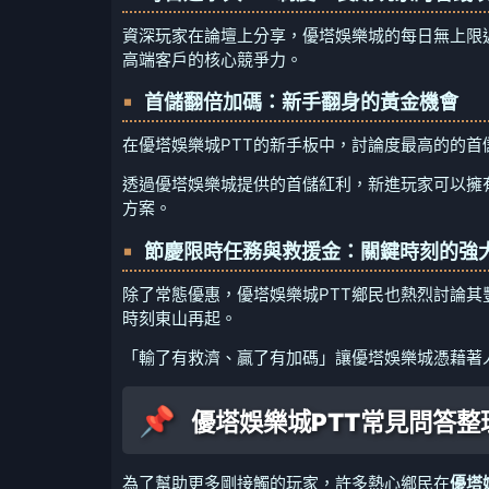
資深玩家在論壇上分享，優塔娛樂城的每日無上限
高端客戶的核心競爭力。
首儲翻倍加碼：新手翻身的黃金機會
在優塔娛樂城PTT的新手板中，討論度最高的的
透過優塔娛樂城提供的首儲紅利，新進玩家可以擁
方案。
節慶限時任務與救援金：關鍵時刻的強
除了常態優惠，優塔娛樂城PTT鄉民也熱烈討論其
時刻東山再起。
「輸了有救濟、贏了有加碼」讓優塔娛樂城憑藉著
優塔娛樂城PTT常見問答
為了幫助更多剛接觸的玩家，許多熱心鄉民在
優塔娛