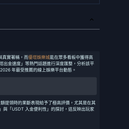
與真實著稱，而
優塔娛樂城
能在眾多看板中獲得高
優塔出金速度」等熱門話題進行深度匯整，分析該平
026 年最受推薦的線上娛樂平台動態。
大額提領時的果斷表現給予了極高評價，尤其是在其
與「USDT 入金便利性」的探討，這反映出玩家