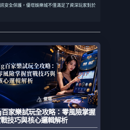
資訊安全保護，優塔娛樂城不僅滿足了資深玩家對於
dg百家樂試玩全攻略：零風險掌握
實戰技巧與核心邏輯解析