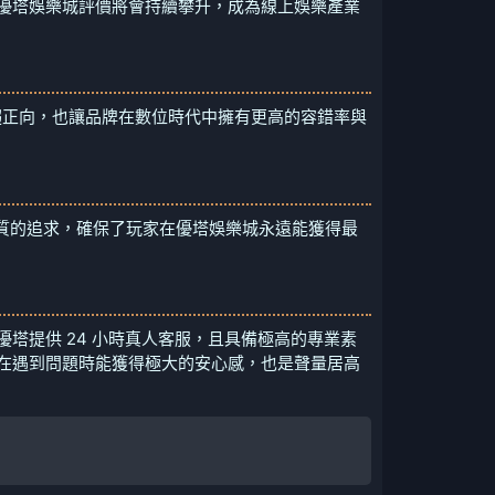
優塔娛樂城評價將會持續攀升，成為線上娛樂產業
趨正向，也讓品牌在數位時代中擁有更高的容錯率與
品質的追求，確保了玩家在優塔娛樂城永遠能獲得最
塔提供 24 小時真人客服，且具備極高的專業素
在遇到問題時能獲得極大的安心感，也是聲量居高