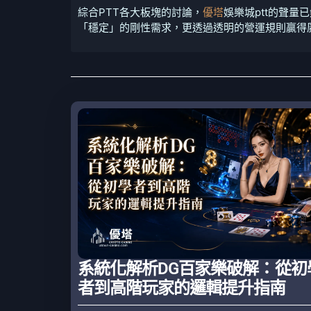
綜合PTT各大板塊的討論，
優塔
娛樂城ptt的聲
「穩定」的剛性需求，更透過透明的營運規則贏得
系統化解析DG百家樂破解：從初
者到高階玩家的邏輯提升指南