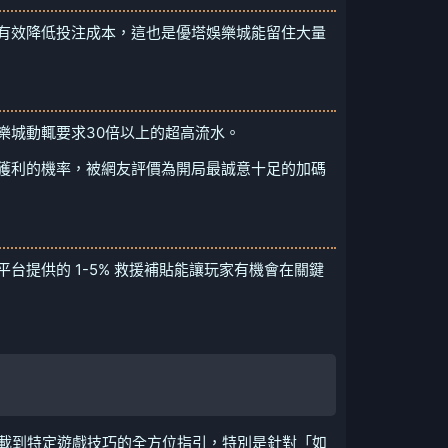
有效降低投注成本，這也是優塔娛樂城能留住大量
樂城動輒要求30倍以上的超高流水。
獲利的機率，被網友評價為開局最誠意十足的加碼
提供的 1-5% 救援補貼能讓玩家有機會在關鍵
 下載到特定遊戲技巧的全方位指引，特別是針對「如