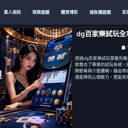
真人視訊
棋牌遊戲
體育博彩
捕魚機遊戲
彩
dg百家樂試玩
透過dg百家樂試玩掌握先
家整合了專業的試玩系統，
牌節奏與介面邏輯。藉由零
僅能降低心理壓力，更能有