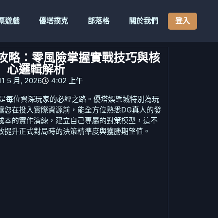
登入
票遊戲
優塔撲克
部落格
關於我們
全攻略：零風險掌握實戰技巧與核
心邏輯解析
11 5 月, 2026
4:02 上午
機是每位資深玩家的必經之路。優塔娛樂城特別為玩
讓您在投入實際資源前，能全方位熟悉DG真人的發
成本的實作演練，建立自己專屬的對策模型，這不
效提升正式對局時的決策精準度與獲勝期望值。