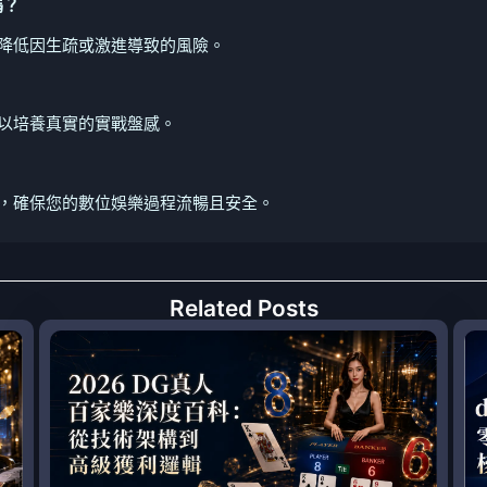
嗎？
效降低因生疏或激進導致的風險。
作以培養真實的實戰盤感。
服，確保您的數位娛樂過程流暢且安全。
Related Posts