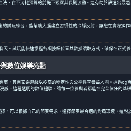
注法，在不消耗預算的前提下觀察其長期波動。這有助於篩選出最適
複的試玩練習，能幫助大腦建立習慣性的冷靜反射，讓您在實際操作
時聊天。試玩能快速掌握各項按鈕位置與數據讀取方式，確保在正式
勢與數位娛樂亮點
系統供應商，其百家樂遊戲以極高的穩定性與公平性享譽華人圈。透過d
沉浸感。這種透明的數位體驗，讓每一位參與者都能在完全信任的基
種選擇。可以根據自己的節奏需求，選擇節奏最合適的對局環境，這對