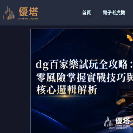
首頁
電子老虎機