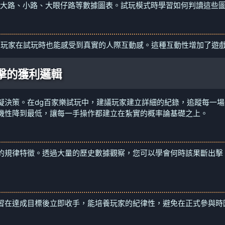
生成大路、小路、大眼仔路等數據圖表。試玩模式時學習如何判讀這些
，玩家在試玩時也能感受到真實的人際互動感。這種互動性增加了遊
擊的獲利邏輯
擬決策。在dg百家樂試玩中，建議玩家建立詳細的紀錄，追蹤每一
機性降到最低，讓每一手操作都建立在紮實的概率論基礎之上。
的規律特徵。透過大量的歷史數據觀察，您可以學會何時該果斷出擊
習在達成目標後立即收手，能培養玩家的紀律性，避免在正式參與時