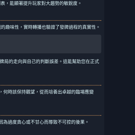
圖表，能顯著提升玩家對大趨勢的敏銳度。
戲的趣味性，實時轉播也驗證了發牌過程的真實性。
場牌局的走向與自己的判斷誤差。這能幫助您在正式
，何時該保持觀望，從而培養出卓越的臨場應變
因為過度貪心或不甘心而導致不可控的後果。