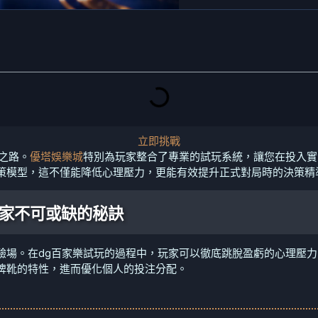
立即挑戰
之路。
優塔娛樂城
特別為玩家整合了專業的試玩系統，讓您在投入實
策模型，這不僅能降低心理壓力，更能有效提升正式對局時的決策精
玩家不可或缺的秘訣
驗場。在dg百家樂試玩的過程中，玩家可以徹底跳脫盈虧的心理壓
牌靴的特性，進而優化個人的投注分配。