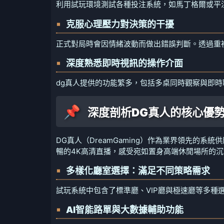
利用試玩環境測試各種投注系統，如馬丁格爾或平
克服心理壓力對決策的干擾
正式對局時會因情緒波動而做出錯誤判斷。透過重
深度熟悉即時視訊的操作介面
dg真人提供的功能繁多，包括多桌同時觀察與即
深度剖析DG真人的核心優
DG真人（DreamGaming）作為業界領先的
暢的4K高清直播，感受宛如置身高端休閒場所的
多樣化廳室選擇：滿足不同策略需求
試玩系統中包含了標準廳、VIP廳與極速廳等多
AI智能路單與大數據輔助功能