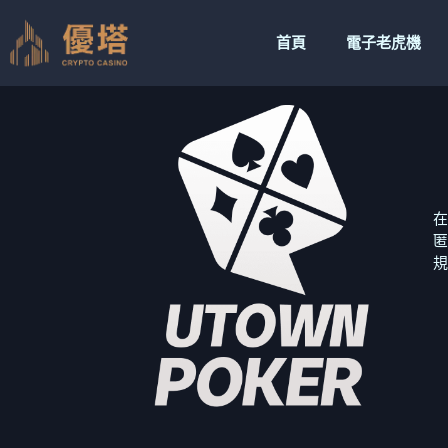
首頁
電子老虎機