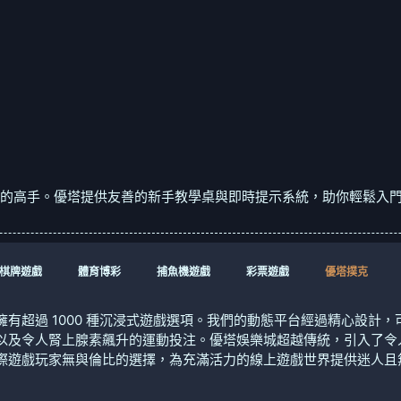
的高手。優塔提供友善的新手教學桌與即時提示系統，助你輕鬆入
棋牌遊戲
體育博彩
捕魚機遊戲
彩票遊戲
優塔撲克
有超過 1000 種沉浸式遊戲選項。我們的動態平台經過精心設計
以及令人腎上腺素飆升的運動投注。優塔娛樂城超越傳統，引入了令
際遊戲玩家無與倫比的選擇，為充滿活力的線上遊戲世界提供迷人且