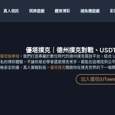
真人視訊
棋牌遊戲
體育博彩
捕魚機遊戲
彩
優塔撲克｜德州撲克對戰、USD
在
優塔娛樂城
，我們打造專屬於數位時代的德州撲克競技平台，結合 U
匿名的博弈體驗。不論你是初學者還是撲克老手，都能在這裡找到公
規格安全防護、真人實戰對局，
優塔撲克
開啟你在撲克世界的下一場
加入優塔(UTown