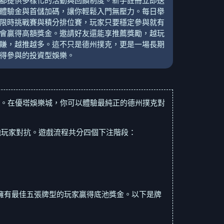
都提供多樣化的活動與回饋制度。新手註冊立即送
體驗金與首儲加碼，讓你輕鬆入門無壓力。每日舉
限時挑戰賽與積分排位賽，玩家只要穩定參與就有
會贏得高額獎金。邀請好友還能享推薦獎勵，越玩
賺，越推越多。這不只是德州撲克，更是一場長期
得參與的投資型娛樂。
最愛。在優塔娛樂城，你可以體驗最純正的德州撲克對
他玩家對抗。遊戲流程共分四個下注階段：
最終，擁有最佳五張牌型的玩家贏得底池獎金。以下是牌