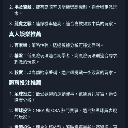
埃及寶藏
：擁有高賠率與隨機獎勵機制，適合穩定派玩
家。
龍虎之戰
：連線機率極高，適合喜歡頻繁中獎的玩家。
真人娛樂推薦
百家樂
：策略性強，透過數據分析可穩定盈利。
輪盤
：低風險玩法適合初學者，高風險玩法則適合尋求
刺激的玩家。
骰寶
：以高額賠率著稱，適合想挑戰一夜致富的玩家。
體育投注推薦
足球投注
：最受歡迎的運動賽事，數據資訊豐富，適合
深度分析。
籃球投注
：NBA 與 CBA 熱門賽事，適合熟悉球員表現
的玩家。
電競投注
：適合年輕族群，隨時掌握最新比賽資訊，預