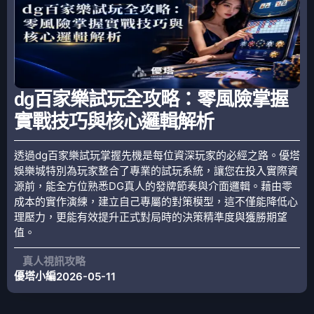
dg百家樂試玩全攻略：零風險掌握
實戰技巧與核心邏輯解析
透過dg百家樂試玩掌握先機是每位資深玩家的必經之路。優塔
娛樂城特別為玩家整合了專業的試玩系統，讓您在投入實際資
源前，能全方位熟悉DG真人的發牌節奏與介面邏輯。藉由零
成本的實作演練，建立自己專屬的對策模型，這不僅能降低心
理壓力，更能有效提升正式對局時的決策精準度與獲勝期望
值。
真人視訊攻略
優塔小編
2026-05-11