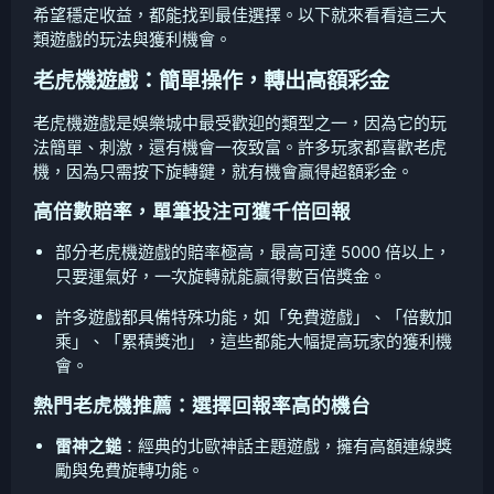
希望穩定收益，都能找到最佳選擇。以下就來看看這三大
類遊戲的玩法與獲利機會。
老虎機遊戲：簡單操作，轉出高額彩金
老虎機遊戲是娛樂城中最受歡迎的類型之一，因為它的玩
法簡單、刺激，還有機會一夜致富。許多玩家都喜歡老虎
機，因為只需按下旋轉鍵，就有機會贏得超額彩金。
高倍數賠率，單筆投注可獲千倍回報
部分老虎機遊戲的賠率極高，最高可達 5000 倍以上，
只要運氣好，一次旋轉就能贏得數百倍獎金。
許多遊戲都具備特殊功能，如「免費遊戲」、「倍數加
乘」、「累積獎池」，這些都能大幅提高玩家的獲利機
會。
熱門老虎機推薦：選擇回報率高的機台
雷神之鎚
：經典的北歐神話主題遊戲，擁有高額連線獎
勵與免費旋轉功能。