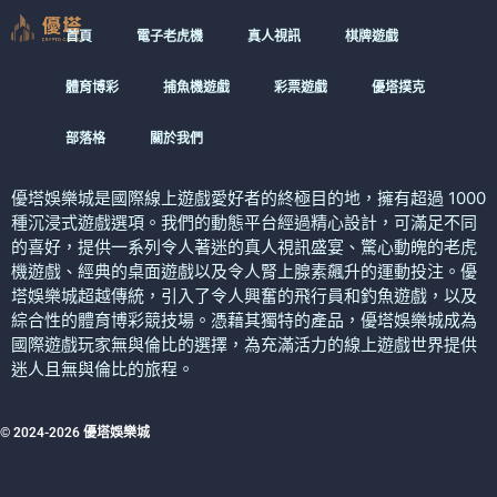
首頁
電子老虎機
真人視訊
棋牌遊戲
體育博彩
捕魚機遊戲
彩票遊戲
優塔撲克
部落格
關於我們
優塔娛樂城是國際線上遊戲愛好者的終極目的地，擁有超過 1000
種沉浸式遊戲選項。我們的動態平台經過精心設計，可滿足不同
的喜好，提供一系列令人著迷的真人視訊盛宴、驚心動魄的老虎
機遊戲、經典的桌面遊戲以及令人腎上腺素飆升的運動投注。優
塔娛樂城超越傳統，引入了令人興奮的飛行員和釣魚遊戲，以及
綜合性的體育博彩競技場。憑藉其獨特的產品，優塔娛樂城成為
國際遊戲玩家無與倫比的選擇，為充滿活力的線上遊戲世界提供
迷人且無與倫比的旅程。
© 2024-2026 優塔娛樂城