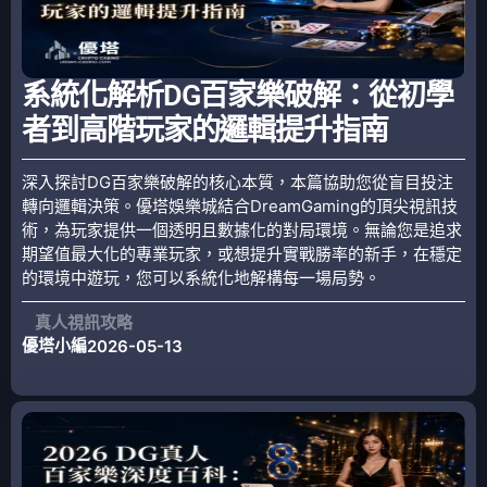
系統化解析DG百家樂破解：從初學
者到高階玩家的邏輯提升指南
深入探討DG百家樂破解的核心本質，本篇協助您從盲目投注
轉向邏輯決策。優塔娛樂城結合DreamGaming的頂尖視訊技
術，為玩家提供一個透明且數據化的對局環境。無論您是追求
期望值最大化的專業玩家，或想提升實戰勝率的新手，在穩定
的環境中遊玩，您可以系統化地解構每一場局勢。
真人視訊攻略
優塔小編
2026-05-13