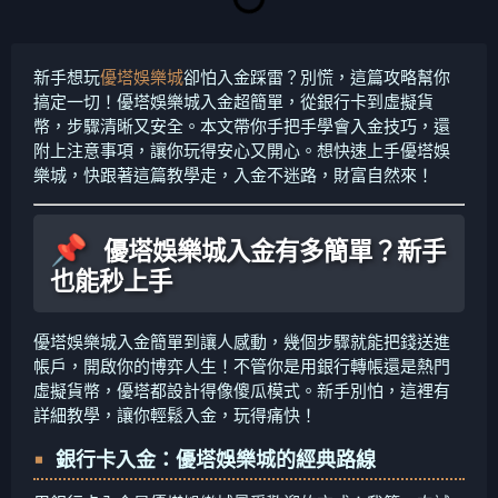
新手想玩
優塔娛樂城
卻怕入金踩雷？別慌，這篇攻略幫你
搞定一切！優塔娛樂城入金超簡單，從銀行卡到虛擬貨
幣，步驟清晰又安全。本文帶你手把手學會入金技巧，還
附上注意事項，讓你玩得安心又開心。想快速上手優塔娛
樂城，快跟著這篇教學走，入金不迷路，財富自然來！
優塔娛樂城入金有多簡單？新手
也能秒上手
優塔娛樂城入金簡單到讓人感動，幾個步驟就能把錢送進
帳戶，開啟你的博弈人生！不管你是用銀行轉帳還是熱門
虛擬貨幣，優塔都設計得像傻瓜模式。新手別怕，這裡有
詳細教學，讓你輕鬆入金，玩得痛快！
銀行卡入金：優塔娛樂城的經典路線