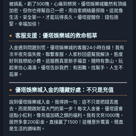
被搞亂，虧了500塊，心痛到想哭。優塔娛樂城雖然有頂級
加密，但你也得幫自己一把，用自家網絡最保險。這就像
生活，安全第一，才能玩得長久。優塔提醒你：錢包捂
緊，幸福加倍！
客服支援：優塔娛樂城的救命稻草
入金遇到問題別慌，優塔娛樂城的客服24小時在線！我有
次半夜充值失敗，聯繫客服，人家秒回還幫我解決，態度
好到我想給小費。這服務真是新手福音，隨時有靠山，玩
起來信心滿滿。優塔告訴我們：有困難，找幫手，人生不
孤單。
優塔娛樂城入金的隱藏好處：不只是充值
說到優塔娛樂城入金，我得誇一句：這不只是把錢丟進
去，而是開啟財富大門的第一步！每次入金後，優塔還會
送點小紅利，像充值加碼之類的福利。我有次充1000塊，
居然多拿200彩金，直接贏了1500！這種意外驚喜，簡直
是生活的調味劑。