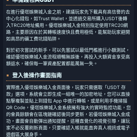
在進行優塔娛樂城入金之前，建議玩家先下載具有高信譽的去
中心化錢包，如Trust Wallet，並透過交易所購入USDT後轉
入TRC20地址備用。優塔娛樂城入金特別指定使用TRC20網
路，主要原因在於其轉帳速度快且費用極低，能幫助玩家避開
如高昂的礦工費坑錢陷阱。
對於初次嘗試的新手，可以先嘗試以最低門檻進行小額測試，
確認優塔娛樂城入金流程順暢無誤後，再投入大額資金享受高
額返水，確保每一筆資產配置都能萬無一失。
登入後操作畫面指南
實際進入優塔娛樂城入金頁面後，玩家只需選取「USDT 存
款」選項，系統會立即生成一組唯一的加密地址，您可以直接
點擊複製並貼上到錢包 App 中進行轉帳，或是利用手機掃描
QR Code，優塔娛樂城入金系統擁有強大的實時監控功能，您
的會員餘額會在區塊鏈確認後同步更新，若優塔娛樂城入金成
功，畫面會自動彈出通知提醒，這種直覺化的視覺引導，讓玩
家不必反覆刷新頁面，只要確認入帳就能直奔真人視訊或電子
遊戲區大展身手。