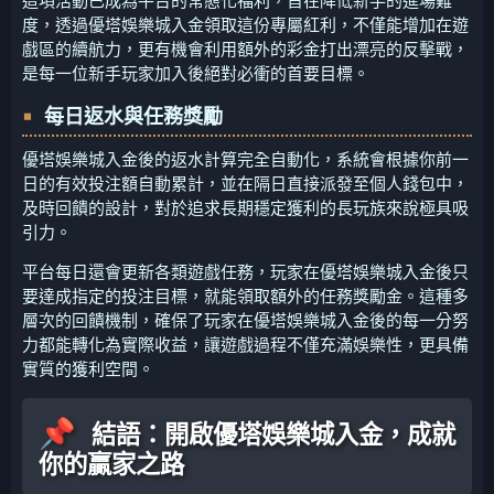
這項活動已成為平台的常態化福利，旨在降低新手的進場難
度，透過優塔娛樂城入金領取這份專屬紅利，不僅能增加在遊
戲區的續航力，更有機會利用額外的彩金打出漂亮的反擊戰，
是每一位新手玩家加入後絕對必衝的首要目標。
每日返水與任務獎勵
優塔娛樂城入金後的返水計算完全自動化，系統會根據你前一
日的有效投注額自動累計，並在隔日直接派發至個人錢包中，
及時回饋的設計，對於追求長期穩定獲利的長玩族來說極具吸
引力。
平台每日還會更新各類遊戲任務，玩家在優塔娛樂城入金後只
要達成指定的投注目標，就能領取額外的任務獎勵金。這種多
層次的回饋機制，確保了玩家在優塔娛樂城入金後的每一分努
力都能轉化為實際收益，讓遊戲過程不僅充滿娛樂性，更具備
實質的獲利空間。
結語：開啟優塔娛樂城入金，成就
你的贏家之路