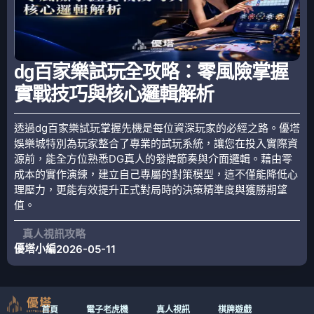
dg百家樂試玩全攻略：零風險掌握
實戰技巧與核心邏輯解析
透過dg百家樂試玩掌握先機是每位資深玩家的必經之路。優塔
娛樂城特別為玩家整合了專業的試玩系統，讓您在投入實際資
源前，能全方位熟悉DG真人的發牌節奏與介面邏輯。藉由零
成本的實作演練，建立自己專屬的對策模型，這不僅能降低心
理壓力，更能有效提升正式對局時的決策精準度與獲勝期望
值。
真人視訊攻略
優塔小編
2026-05-11
首頁
電子老虎機
真人視訊
棋牌遊戲