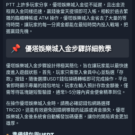
PTT 上許多玩家分享，優塔娛樂城入金從不延遲，且出金流
程與入金同樣迅速，贏錢後當天提領即可入帳，相較於過去繁
雜的臨櫃轉帳或 ATM 操作，優塔娛樂城入金省去了大量的等
待時間，讓玩家的每一分資金都能在最短時間內投入戰場，把
握贏錢先機。
優塔娛樂城入金步驟詳細教學
優塔娛樂城入金步驟設計得極其簡化，旨在讓玩家能以最快速
度進入遊戲狀態，首先，玩家只需登入會員中心並點選「存
款」按鈕，隨後選擇USDT錢包掃碼轉帳即可完成操作，平台
會即時顯示專屬的錢包地址，玩家在輸入預計存款金額後，僅
需等待區塊鏈短暫驗證，通常1-5分鐘內資金便會精準到位。
在操作優塔娛樂城入金時，請務必確認錢包網路選擇
TRC20，這能有效避免因錯網導致的延誤或資金損失，優塔
娛樂城入金後系統會自動觸發加碼優惠，讓你的開局資金更加
雄厚。
準備錢包與USDT