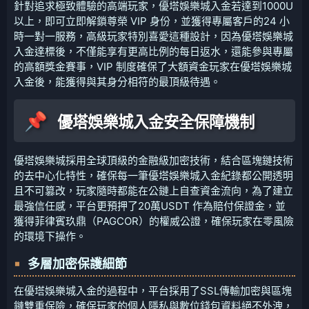
針對追求極致體驗的高端玩家，優塔娛樂城入金若達到1000U
以上，即可立即解鎖尊榮 VIP 身份，並獲得專屬客戶的24 小
時一對一服務，高級玩家特別喜愛這種設計，因為優塔娛樂城
入金達標後，不僅能享有更高比例的每日返水，還能參與專屬
的高額獎金賽事，VIP 制度確保了大額資金玩家在優塔娛樂城
入金後，能獲得與其身分相符的最頂級待遇。
優塔娛樂城入金安全保障機制
優塔娛樂城採用全球頂級的金融級加密技術，結合區塊鏈技術
的去中心化特性，確保每一筆優塔娛樂城入金紀錄都公開透明
且不可篡改，玩家隨時都能在公鏈上自查資金流向，為了建立
最強信任感，平台更預押了20萬USDT 作為賠付保證金，並
獲得菲律賓玖鼎（PAGCOR）的權威公證，確保玩家在零風險
的環境下操作。
多層加密保護細節
在優塔娛樂城入金的過程中，平台採用了SSL傳輸加密與區塊
鏈雙重保險，確保玩家的個人隱私與數位錢包資料絕不外洩，