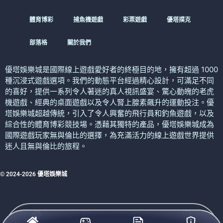
體育博彩
捕魚機遊戲
彩票遊戲
優塔撲克
部落格
關於我們
優塔娛樂城是國際線上遊戲愛好者的終極目的地，擁有超過 1000
種沉浸式遊戲選項。我們的動態平台經過精心設計，可滿足不同
的喜好，提供一系列令人著迷的真人視訊盛宴、驚心動魄的老虎
機遊戲、經典的桌面遊戲以及令人腎上腺素飆升的運動投注。優
塔娛樂城超越傳統，引入了令人興奮的飛行員和釣魚遊戲，以及
綜合性的體育博彩競技場。憑藉其獨特的產品，優塔娛樂城成為
國際遊戲玩家無與倫比的選擇，為充滿活力的線上遊戲世界提供
迷人且無與倫比的旅程。
© 2024-2026 優塔娛樂城