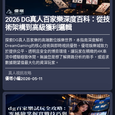
2026 DG真人百家樂深度百科：從技
術架構到高級獲利邏輯
探索DG真人百家樂的高端數位娛樂世界，本指南深度解析
DreamGaming的核心技術與即時視訊優勢。優塔娛樂城致力
於提供公平、透明且安全的博弈環境，讓玩家在精緻的4K串
流中體驗極致休閒。無論您是想了解牌路分析的新手，或追求
數據期望值最大化的資深玩家。
真人視訊攻略
優塔小編
2026-05-11