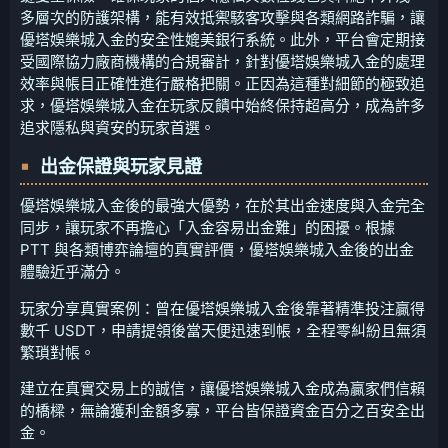
多層次的防護架構，能有效抵禦駭客攻擊與各類網路詐騙，讓
優塔娛樂城入金的安全性媲美銀行系統。此外，平台會定期接
受國際協力廠商機構的合規審計，針對優塔娛樂城入金的處理
效率與帳目正確性進行嚴格把關。正因為這種對細節的極致追
求，優塔娛樂城入金在玩家反饋中始終保持超高分，成為許多
追求隱私與資安的玩家首選。
出金保證與玩家見證
優塔娛樂城入金後的最強大優勢，在於其出金速度與入金完全
同步，讓玩家不再擔心「入金容易出金難」的困擾。根據
PTT 與各類博弈論壇的真實評價，優塔娛樂城入金後的出金
體驗近乎滿分。
玩家分享真實案例：曾在優塔娛樂城入金後靠著精準投注贏得
數千 USDT，申請提領後當天便迅速到帳，全程零糾紛且無須
繁瑣對帳。
建立在真實交易上的誠信，讓優塔娛樂城入金成為贏家們信賴
的橋樑，無論獲利金額多寡，平台皆保證資金百分之百安全出
金。