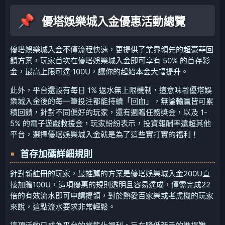
優塔娛樂城入金優惠活動總覽
優塔娛樂城入金不僅流程快速，更提供了業界領先的超豪華回
饋方案，玩家首次在優塔娛樂城入金即可享有 50% 的首存彩
金，最高上限可達 100U，讓你的起始本金大幅提升。
此外，平台還設有每日 1% 返水無上限機制，這意味著優塔娛
樂城入金後的每一筆投注都能持續「回血」，無論輸贏皆可累
積回饋，針對不同偏好的玩家，還有週贈任務獎金，以及 1-
5% 的電子遊戲救援金，玩家紛紛表示，投資報酬率遠超其他
平台，選擇優塔娛樂城入金就是為了這些實打實的福利！
首存加碼詳細規則
針對新註冊的玩家，最推薦的方案是優塔娛樂城入金200U直
接加贈100U，這項優惠的規則透明且容易達成，僅需完成22
倍的有效流水即可申請提領，對於熱愛百家樂或老虎機的玩家
來說，這點流水要求非常輕鬆。