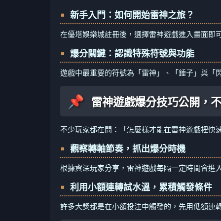
新手入門：如何開始雷神之旅？
在優塔娛樂城註冊後，選擇雷神遊戲進入畫面即
爆分關鍵：認識特殊符號與功能
遊戲中最重要的符號為「雷神」、「錘子」與「
雷神遊戲爆分技巧公開，
不少玩家都在問：「怎麼樣才能在雷神遊戲裡快
觀察轉軸節奏，抓出爆分時機
根據資深玩家分享，雷神遊戲每隔一定時間會進
利用小額連轉試水溫，累積觸發條件
許多大獎都是在小額投注中觸發的，先用低額連