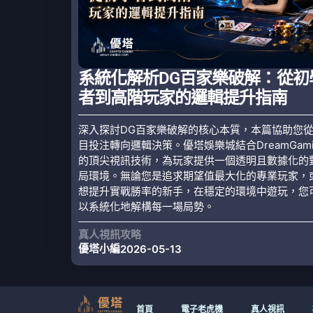
系統化解析DG百家樂破解：從初
者到高階玩家的邏輯提升指南
深入探討DG百家樂破解的核心本質，本篇協助您
目投注轉向邏輯決策。優塔娛樂城結合DreamGami
的頂尖視訊技術，為玩家提供一個透明且數據化的
局環境。無論您是追求期望值最大化的專業玩家，
想提升實戰勝率的新手，在穩定的環境中遊玩，您
以系統化地解構每一場局勢。
真人視訊攻略
優塔小編
2026-05-13
首頁
電子老虎機
真人視訊