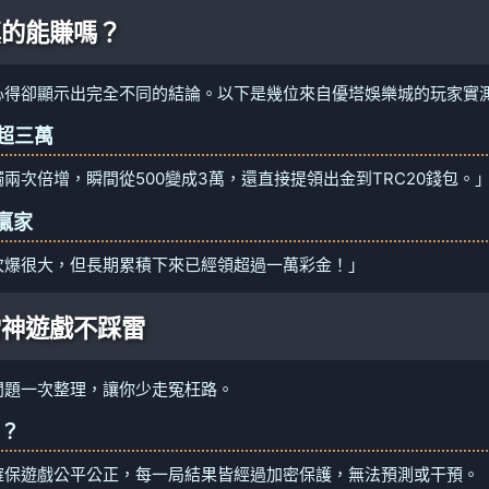
真的能賺嗎？
心得卻顯示出完全不同的結論。以下是幾位來自優塔娛樂城的玩家實
超三萬
次倍增，瞬間從500變成3萬，還直接提領出金到TRC20錢包。
贏家
次爆很大，但長期累積下來已經領超過一萬彩金！」
雷神遊戲不踩雷
問題一次整理，讓你少走冤枉路。
？
確保遊戲公平公正，每一局結果皆經過加密保護，無法預測或干預。