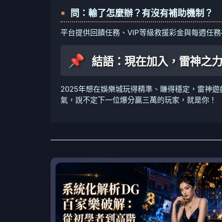
問：輸了怎麼辦？有沒有補助機制？
平台提供回饋任務、VIP等級救援彩金與每週任
結語：現在加入，雷神之
2025年想在娛樂城玩得精準、賺得穩定，雷神
氣，說不定下一位爆分贏三萬的玩家，就是你！