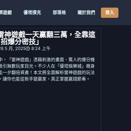
登入
票遊戲
優塔撲克
部落格
關於我們
雷神遊戲一天贏翻三萬，全靠這
招爆分密技」
26 5 月, 2025
8:24 上午
中，「雷神遊戲」憑藉刺激的畫面、驚人的爆分機
吸引無數玩家目光。不少人在「優塔娛樂城」親身
能一夕翻倍資產！本文將全面解析雷神遊戲的玩法
，讓你也能從新手變贏家，真正掌握贏錢節奏。