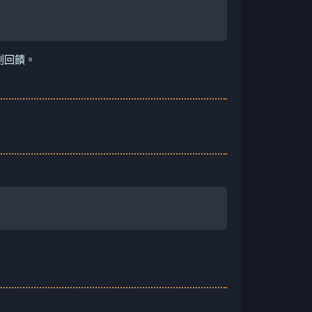
測回饋。
」