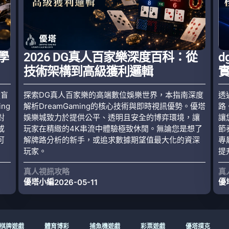
學
2026 DG真人百家樂深度百科：從
技術架構到高級獲利邏輯
從盲
探索DG真人百家樂的高端數位娛樂世界，本指南深度
透
ng
解析DreamGaming的核心技術與即時視訊優勢。優塔
路
對
娛樂城致力於提供公平、透明且安全的博弈環境，讓
讓
或
玩家在精緻的4K串流中體驗極致休閒。無論您是想了
節
可
解牌路分析的新手，或追求數據期望值最大化的資深
專
玩家。
提
真人視訊攻略
真
優塔小編
優
2026-05-11
棋牌遊戲
體育博彩
捕魚機遊戲
彩票遊戲
優塔撲克