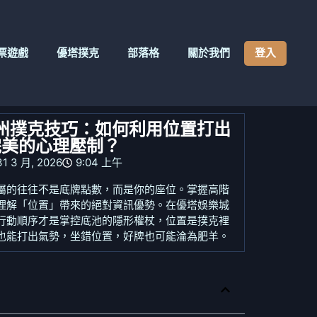
登入
票遊戲
優塔撲克
部落格
關於我們
州撲克技巧：如何利用位置打出
完美的心理壓制？
31 3 月, 2026
9:04 上午
屬的往往不是底牌點數，而是你的座位。掌握高階
理解「位置」帶來的絕對資訊優勢。在優塔娛樂城
行動順序才是掌控底池的隱形權杖，位置是撲克裡
也能打出氣勢，坐錯位置，好牌也可能淪為肥羊。