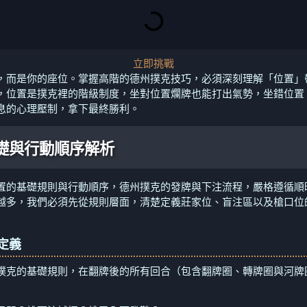
立即挑戰
，而是你的座位。掌握高階的德州撲克技巧，必須深刻理解「位置」
，位置是撲克裡的階級制度，坐對位置爛牌也能打出氣勢，坐錯位置
息的心理壓制，拿下最終勝利。
礎與行動順序解析
置的基礎規則與行動順序，德州撲克的發牌與下注流程，嚴格遵循順
越多，我們必須先從規則層面，清楚定義莊家位、盲注區以及槍口位
定義
撲克的基礎規則，在翻牌後的所有回合（包含翻牌圈、轉牌圈與河牌