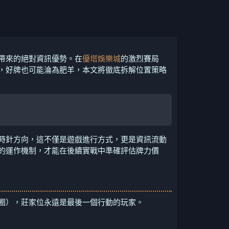
帶來的絕對資訊優勢。在
優塔娛樂城
的激烈賽局
，好牌也可能淪為肥羊，本文將徹底拆解位置策略
時針方向，這不僅是遊戲進行方式，更是資訊流動
的運作機制，才能在後續實戰中準確評估牌力價
圈），莊家位永遠是最後一個行動的玩家。