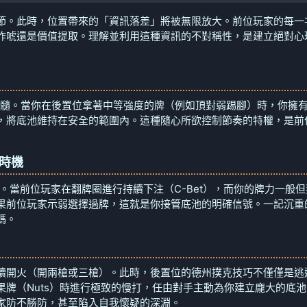
節。此時，位置帶來的「資訊落差」將被無限放大。前位玩家的每一
詐唬還是價值提取。理解並利用這種資訊的不對稱性，是建立絕對心
技巧的精髓。當你在後置位拿著中等強度的牌（例如頂對弱踢腳）時，你
，將底池維持在安全的範圍內。這種隨心所欲控制節奏的特權，是前
唬時機
戰術。當前位玩家在翻牌圈進行持續下注（C-Bet），而你的牌力一
果前位玩家示弱選擇過牌，這就是你接管底池的明確信號。一記沉重
碼。
續開火（開兩槍或三槍）。此時，後置位的德州撲克技巧不僅僅是逃
果牌（Nuts）時進行極致的慢打，任由對手主動為你建立龐大的底
家防不勝防，甚至陷入自我懷疑的深淵。