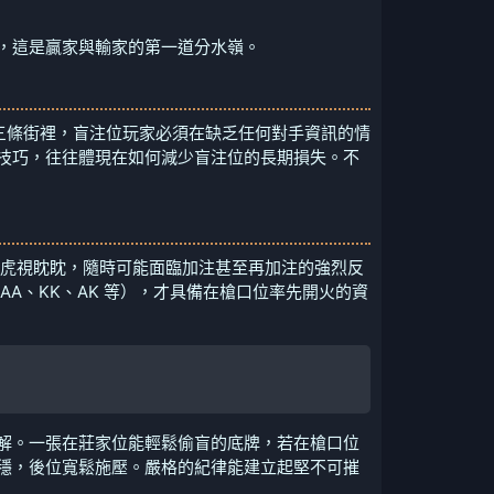
，這是贏家與輸家的第一道分水嶺。
三條街裡，盲注位玩家必須在缺乏任何對手資訊的情
技巧，往往體現在如何減少盲注位的長期損失。不
玩家虎視眈眈，隨時可能面臨加注甚至再加注的強烈反
A、KK、AK 等），才具備在槍口位率先開火的資
解。一張在莊家位能輕鬆偷盲的底牌，若在槍口位
穩，後位寬鬆施壓。嚴格的紀律能建立起堅不可摧