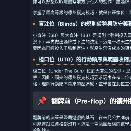
你可以好整以暇地觀察前方所有人的動作：誰過牌
掌握了最高等級的德州撲克技巧，就是在莊家位上
盲注位（Blinds）的規則劣勢與防守義
小盲注（SB）與大盲注（BB）是規則上強制投
況下，率先做出過牌或下注的決定。這是一種天生
要因為已經投入了強制盲注，就產生沉沒成本的錯
槍口位（UTG）的行動順序與範圍收縮
槍口位（Under The Gun）位於大盲注的
擊。因此，頂尖的德州撲克技巧要求玩家在槍口位必
格。理解行動順序帶來的壓迫感，並學會在此位置
翻牌前（Pre-flop）的
翻牌前的決策是整局遊戲的基石。在未見公共牌前
可能連跟注資格都沒有。這是一場範圍建構的數學
的防線。