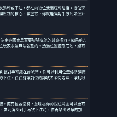
次過牌或下注，都在向後位洩漏底牌強度。後位玩
理壓制的核心。掌握它，你就能讓對手感到如坐針
擁有決定這回合是否要膨脹底池的最高權力。如果前方
位玩家永遠無法奢望的。透過位置控制底池，能有
般但判斷對手可能在詐唬時，你可以利用位置優勢選擇
的下注，往往能讓前位的詐唬者瞬間崩潰。浮動跟
避。擁有位置優勢，意味著你的跟注範圍可以更有
池。當河牌圈對手再次下注時，你再祭出致命的加