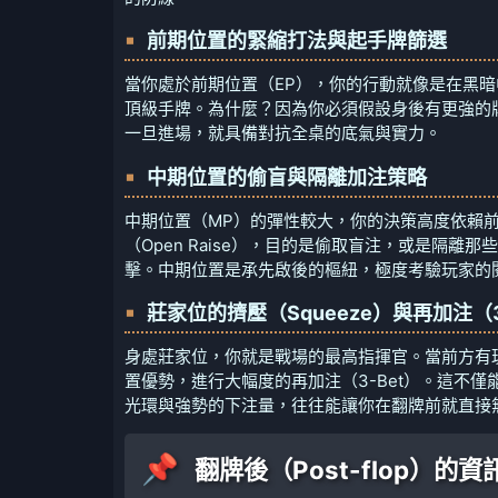
前期位置的緊縮打法與起手牌篩選
當你處於前期位置（EP），你的行動就像是在黑暗中
頂級手牌。為什麼？因為你必須假設身後有更強的
一旦進場，就具備對抗全桌的底氣與實力。
中期位置的偷盲與隔離加注策略
中期位置（MP）的彈性較大，你的決策高度依賴
（Open Raise），目的是偷取盲注，或是
擊。中期位置是承先啟後的樞紐，極度考驗玩家的
莊家位的擠壓（Squeeze）與再加注（3
身處莊家位，你就是戰場的最高指揮官。當前方有玩
置優勢，進行大幅度的再加注（3-Bet）。這不
光環與強勢的下注量，往往能讓你在翻牌前就直接
翻牌後（Post-flop）