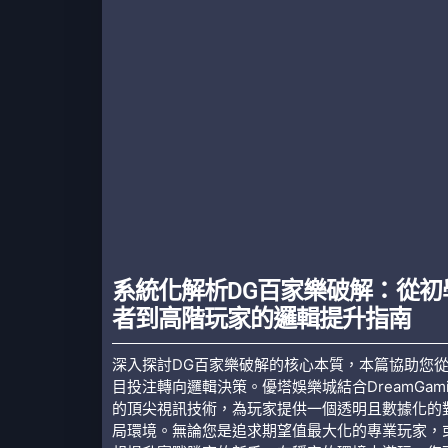
系統化解析DG百家樂破解：從初
者到高階玩家的邏輯提升指南
深入探討DG百家樂破解的核心本質，本篇協助您
目投注轉向邏輯決策。優塔娛樂城結合DreamGami
的頂尖視訊技術，為玩家提供一個透明且數據化的
局環境。無論您是追求期望值最大化的專業玩家，