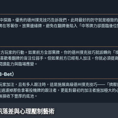
探路。優秀的德州撲克技巧告訴我們，此時最好的防守就是極致的耐心。
牌在等著你。放棄邊緣牌，避免在翻牌後陷入「中等牌力卻面臨後位
前方玩家的行動。如果前方全部棄牌，你的德州撲克技巧就該轉向「
隔離那些喜歡看翻牌的盲注位弱手。但如果前方已經有人加注，你就必須
閱讀能力與臨場應變。
-Bet）
家加注，且有多人跟注時，這是施展高級德州撲克技巧——「擠壓打法
僅能過濾掉那些拿著投機牌的跟注者，更能對最初的加注者施加極大
無損收下豐厚的底池。
的資訊落差與心理壓制藝術