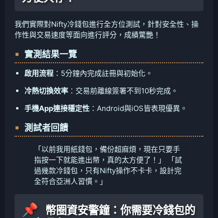
我們實際對Nifty冷錢包進行全方位測試，針對安全性、操
作性與交易速度等面向進行評分，成績驚艷！
實測結果一覽
啟用流程
：5分鐘內完成註冊與初始化。
冷熱切換效率
：交易前離線簽署不到10秒完成。
手機App連接穩定性
：Android與iOS皆表現優異。
測試者回饋
「以前我用紙錢包，備份超麻煩，現在只要手
指按一下就能進出幣，真的太方便了！」 「試
過幾款冷錢包，只有Nifty操作不卡卡，設計完
全符合亞洲人習慣。」
幣圈資安警鐘：你需要冷錢包的