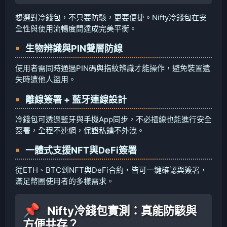
想選對冷錢包，不只要防駭，更要便捷。Nifty冷錢包在安
全性與使用流暢度間達成完美平衡。
生物辨識與PIN雙層防線
使用者需同時通過PIN碼與指紋辨識才能操作，避免裝置遺
失時遭他人盜用。
離線簽署 + 藍牙連線設計
冷錢包可透過藍牙與手機App同步，不必插線也能進行安全
簽署，全程不連網，保證私鑰不外洩。
一體式支援NFT與DeFi簽署
從ETH、BTC到NFT與DeFi合約，皆可一鍵確認與簽署，
滿足幣圈使用者的多樣需求。
Nifty冷錢包實測：真能防駭與
方便共存？