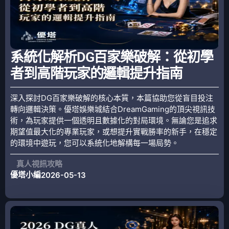
系統化解析DG百家樂破解：從初學
者到高階玩家的邏輯提升指南
深入探討DG百家樂破解的核心本質，本篇協助您從盲目投注
轉向邏輯決策。優塔娛樂城結合DreamGaming的頂尖視訊技
術，為玩家提供一個透明且數據化的對局環境。無論您是追求
期望值最大化的專業玩家，或想提升實戰勝率的新手，在穩定
的環境中遊玩，您可以系統化地解構每一場局勢。
真人視訊攻略
優塔小編
2026-05-13