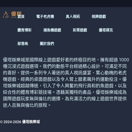
首頁
電子老虎機
真人視訊
棋牌遊戲
體育博彩
捕魚機遊戲
彩票遊戲
優塔撲克
部落格
關於我們
優塔娛樂城是國際線上遊戲愛好者的終極目的地，擁有超過 1000
種沉浸式遊戲選項。我們的動態平台經過精心設計，可滿足不同
的喜好，提供一系列令人著迷的真人視訊盛宴、驚心動魄的老虎
機遊戲、經典的桌面遊戲以及令人腎上腺素飆升的運動投注。優
塔娛樂城超越傳統，引入了令人興奮的飛行員和釣魚遊戲，以及
綜合性的體育博彩競技場。憑藉其獨特的產品，優塔娛樂城成為
國際遊戲玩家無與倫比的選擇，為充滿活力的線上遊戲世界提供
迷人且無與倫比的旅程。
© 2024-2026 優塔娛樂城