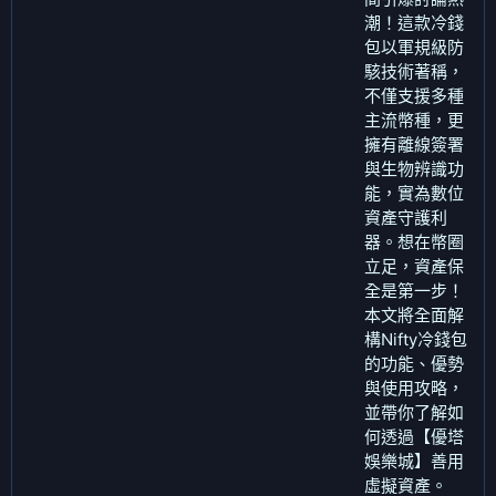
潮！這款冷錢
包以軍規級防
駭技術著稱，
不僅支援多種
主流幣種，更
擁有離線簽署
與生物辨識功
能，實為數位
資產守護利
器。想在幣圈
立足，資產保
全是第一步！
本文將全面解
構Nifty冷錢包
的功能、優勢
與使用攻略，
並帶你了解如
何透過【優塔
娛樂城】善用
虛擬資產。