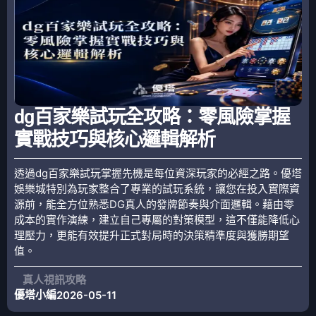
dg百家樂試玩全攻略：零風險掌握
實戰技巧與核心邏輯解析
透過dg百家樂試玩掌握先機是每位資深玩家的必經之路。優塔
娛樂城特別為玩家整合了專業的試玩系統，讓您在投入實際資
源前，能全方位熟悉DG真人的發牌節奏與介面邏輯。藉由零
成本的實作演練，建立自己專屬的對策模型，這不僅能降低心
理壓力，更能有效提升正式對局時的決策精準度與獲勝期望
值。
真人視訊攻略
優塔小編
2026-05-11