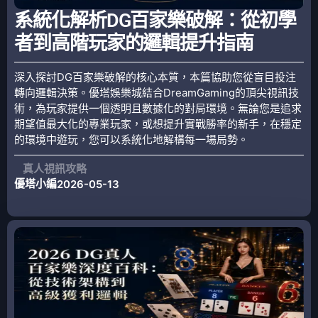
系統化解析DG百家樂破解：從初學
者到高階玩家的邏輯提升指南
深入探討DG百家樂破解的核心本質，本篇協助您從盲目投注
轉向邏輯決策。優塔娛樂城結合DreamGaming的頂尖視訊技
術，為玩家提供一個透明且數據化的對局環境。無論您是追求
期望值最大化的專業玩家，或想提升實戰勝率的新手，在穩定
的環境中遊玩，您可以系統化地解構每一場局勢。
真人視訊攻略
優塔小編
2026-05-13