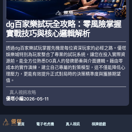
dg百家樂試玩全攻略：零風險掌握
實戰技巧與核心邏輯解析
透過dg百家樂試玩掌握先機是每位資深玩家的必經之路。優塔
娛樂城特別為玩家整合了專業的試玩系統，讓您在投入實際資
源前，能全方位熟悉DG真人的發牌節奏與介面邏輯。藉由零
成本的實作演練，建立自己專屬的對策模型，這不僅能降低心
理壓力，更能有效提升正式對局時的決策精準度與獲勝期望
值。
真人視訊攻略
優塔小編
2026-05-11
首頁
電子老虎機
真人視訊
棋牌遊戲