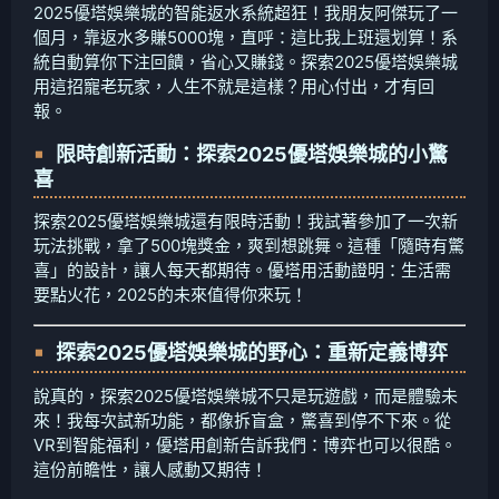
2025優塔娛樂城的智能返水系統超狂！我朋友阿傑玩了一
個月，靠返水多賺5000塊，直呼：這比我上班還划算！系
統自動算你下注回饋，省心又賺錢。探索2025優塔娛樂城
用這招寵老玩家，人生不就是這樣？用心付出，才有回
報。
限時創新活動：探索2025優塔娛樂城的小驚
喜
探索2025優塔娛樂城還有限時活動！我試著參加了一次新
玩法挑戰，拿了500塊獎金，爽到想跳舞。這種「隨時有驚
喜」的設計，讓人每天都期待。優塔用活動證明：生活需
要點火花，2025的未來值得你來玩！
探索2025優塔娛樂城的野心：重新定義博弈
說真的，探索2025優塔娛樂城不只是玩遊戲，而是體驗未
來！我每次試新功能，都像拆盲盒，驚喜到停不下來。從
VR到智能福利，優塔用創新告訴我們：博弈也可以很酷。
這份前瞻性，讓人感動又期待！