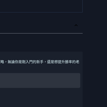
策略，無論你是剛入門的新手，還是想提升勝率的老