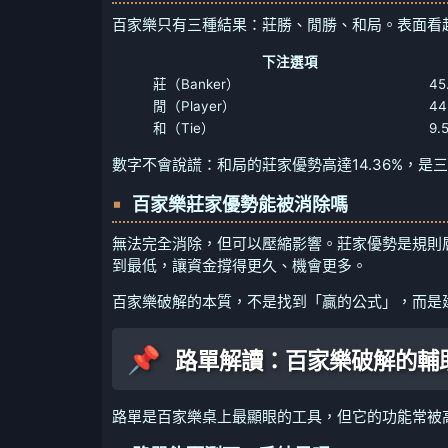
百家樂只有三種結果：莊勝、閒勝、和局。表面看
下注選項
莊（Banker）
45
閒（Player）
44
和（Tie）
9.
數字不會說謊：和局的莊家優勢高達14.36%，
百家樂莊家優勢能被消除嗎
無法完全消除，但可以壓縮影響。莊家優勢是規則
到最低，讓資金撐得更久、機會更多。
百家樂破解的本質，不是找到「贏的公式」，而是
路單解讀：百家樂破解的輔
路單是百家樂桌上最顯眼的工具，但它的功能常被