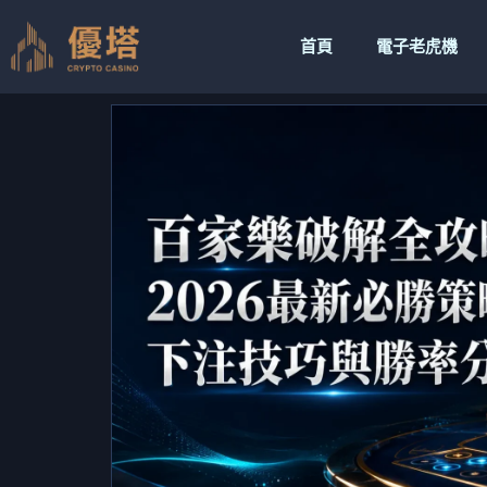
首頁
電子老虎機