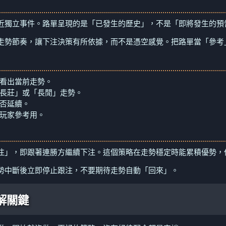
近獨立事件。路單呈現的是「已發生的歷史」，不是「即將發生的預
走勢節奏，讓下注決策有所依據，而不是憑空感覺。把路單當「參考
看出當前走勢。
長莊」或「長閒」走勢。
否延續。
玩家參考用。
注」，即跟著連勝方繼續下注。這個策略在走勢穩定時能累積優勢，
勢中斷後立即停止跟注，不要期待走勢自動「回來」。
解關鍵