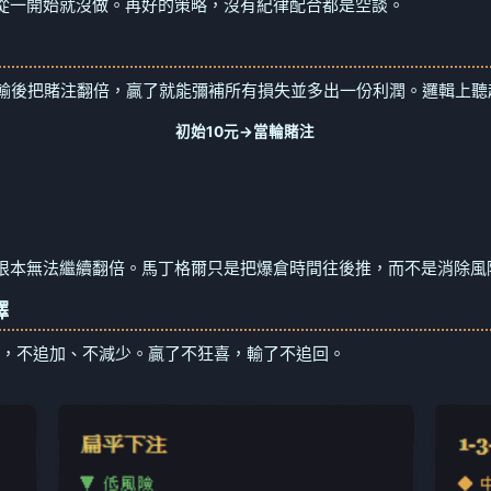
從一開始就沒做。再好的策略，沒有紀律配合都是空談。
法：每次輸後把賭注翻倍，贏了就能彌補所有損失並多出一份利潤。邏輯
初始10元→當輪賭注
元
根本無法繼續翻倍。馬丁格爾只是把爆倉時間往後推，而不是消除風
擇
同樣金額，不追加、不減少。贏了不狂喜，輸了不追回。