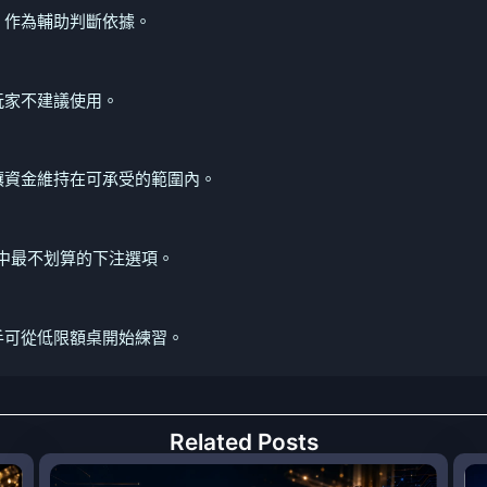
，作為輔助判斷依據。
玩家不建議使用。
讓資金維持在可承受的範圍內。
樂中最不划算的下注選項。
手可從低限額桌開始練習。
Related Posts