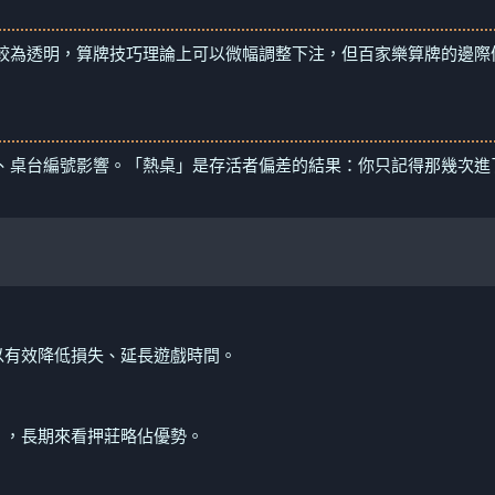
較為透明，算牌技巧理論上可以微幅調整下注，但百家樂算牌的邊際
、桌台編號影響。「熱桌」是存活者偏差的結果：你只記得那幾次進
以有效降低損失、延長遊戲時間。
4%），長期來看押莊略佔優勢。