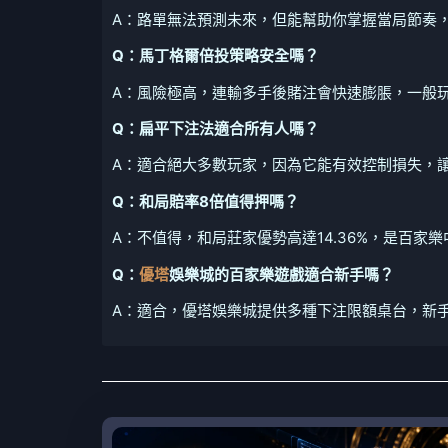
A：路單無法預測未來，但能幫助你掌握當局節奏
Q：馬丁格爾倍投策略安全嗎？
A：風險極高，連輸多手後賭注會快速膨脹，一般
Q：扁平下注法適合所有人嗎？
A：適合絕大多數玩家，因為它能有效控制損失，
Q：和局賠率8倍值得押嗎？
A：不值得，和局莊家優勢高達14.36%，是百家
Q：
優塔
娛樂城的百家樂遊戲適合新手嗎？
A：適合，優塔娛樂城提供多種下注限額桌台，新