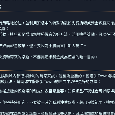
巧
有策略地投注，並利用遊戲中的特殊功能如免費旋轉或獎金遊戲來增
獎勵：
促銷活動，這些都是增加您獲勝機會的好方法。活用這些獎勵，可以在
失敗而輕易放棄，也不要因為小勝而盲目加大投注。
次旋轉帶來的樂趣，不要讓追求獎金成為遊戲的唯一目的。
望在娛樂城內部取得勝利的玩家來說，是極為重要的。優塔(UTown
玩法，幫助你在優塔(UTown)的世界中取得更好的成績：
款老虎機的遊戲規則和支付表至關重要。知道哪些符號組合可以獲得
，並堅持使用它。不要被一時的勝利沖昏頭腦，超出預算範圍，這樣
費旋轉或額外獎金功能。積極參與這些活動，可以增加你的獲勝機會