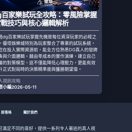
dg百家樂試玩全攻略：零風險掌握
實戰技巧與核心邏輯解析
過dg百家樂試玩掌握先機是每位資深玩家的必經之
。優塔娛樂城特別為玩家整合了專業的試玩系統，
您在投入實際資源前，能全方位熟悉DG真人的發牌
奏與介面邏輯。藉由零成本的實作演練，建立自己
屬的對策模型，這不僅能降低心理壓力，更能有效
升正式對局時的決策精準度與獲勝期望值。
人視訊攻略
塔小編
2026-05-11
部落格
關於我們
，可滿足不同的喜好，提供一系列令人著迷的真人視