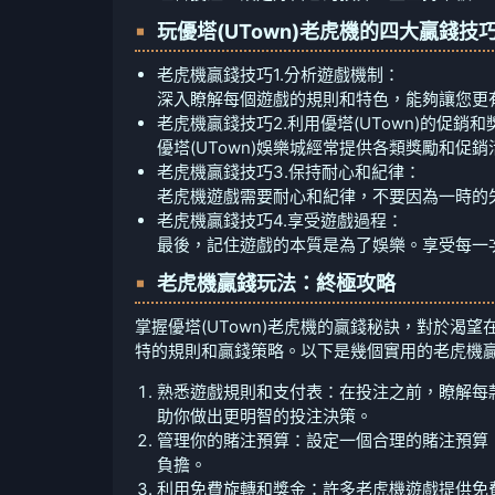
玩優塔(UTown)老虎機的四大贏錢技
老虎機贏錢技巧1.分析遊戲機制：
深入瞭解每個遊戲的規則和特色，能夠讓您更
老虎機贏錢技巧2.利用優塔(UTown)的促銷和
優塔(UTown)娛樂城經常提供各類獎勵和
老虎機贏錢技巧3.保持耐心和紀律：
老虎機遊戲需要耐心和紀律，不要因為一時的
老虎機贏錢技巧4.享受遊戲過程：
最後，記住遊戲的本質是為了娛樂。享受每一
老虎機贏錢玩法：終極攻略
掌握優塔(UTown)老虎機的贏錢秘訣，對於渴
特的規則和贏錢策略。以下是幾個實用的老虎機贏錢
熟悉遊戲規則和支付表：在投注之前，瞭解每
助你做出更明智的投注決策。
管理你的賭注預算：設定一個合理的賭注預算
負擔。
利用免費旋轉和獎金：許多老虎機遊戲提供免