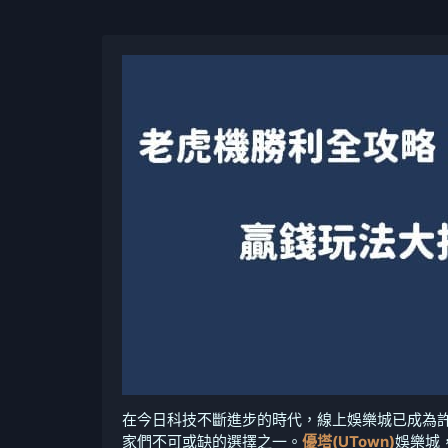
在今日科技不斷進步的時代，線上娛樂城已成為
家們不可或缺的選擇之一。
優塔(UTown)
娛樂城