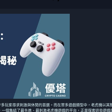
許多玩家尋求刺激與休閒的首選。而在眾多遊戲類型中，老虎機以其
，一個集結了最先進、最刺激老虎機遊戲的平台，正是探索這些遊戲