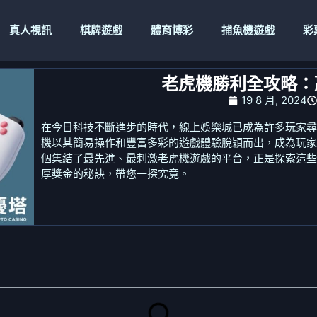
真人視訊
棋牌遊戲
體育博彩
捕魚機遊戲
彩
老虎機勝利全攻略：
19 8 月, 2024
在今日科技不斷進步的時代，線上娛樂城已成為許多玩家尋
機以其簡易操作和豐富多彩的遊戲體驗脫穎而出，成為玩家們
個集結了最先進、最刺激老虎機遊戲的平台，正是探索這些
厚獎金的秘訣，帶您一探究竟。