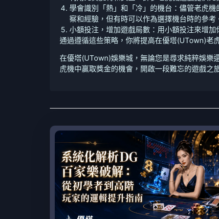
學會識別「熱」和「冷」的機台：儘管老虎機
察和經驗，但有時可以作為選擇機台時的參考
小額投注，增加遊戲局數：用小額投注來增加
通過遵循這些策略，你將提高在優塔(UTown
在優塔(UTown)娛樂城，無論您是尋求純粹娛
虎機中贏取獎金的機會，開啟一段難忘的遊戲之