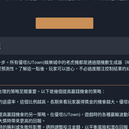
立即加入優塔(UTown)
理
步。所有優塔(UTown)娛樂城中的老虎機都是通過隨機數生成器（
可預測性。了解這一點後，玩家可以放心，不必過度關注控制結果的
合理的策略至關重要。以下是幾個提高贏錢機會的策略：
返還率，這個比例越高，長期來看玩家贏得獎金的機會越大。優塔(U
高贏錢機會的另一策略。在優塔(UTown)，遊戲時的各種贏輸波
大獎時帶來更高的回報。
時的勝利或失敗所影響。適時調整投注金額，以平衡風險和潛在回報