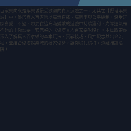
百家樂向來是娛樂城最受歡迎的真人遊戲之一，尤其在【優塔娛樂
城】中，優塔真人百家樂以高清直播、高賠率與公平機制，深受玩
家喜愛。不過，想要在這充滿變數的遊戲中持續獲利，光靠運氣是
不夠的！你需要一套完整的《優塔真人百家樂攻略》。本篇將帶你
深入了解真人百家樂的基本玩法、實戰技巧、風控觀念與出金流
程，並結合優塔娛樂城的獨家優勢，讓你穩扎穩打，遠離賠錢陷
阱！