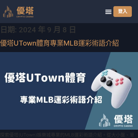
登入
首頁
電子老虎機
真人視訊
棋牌遊戲
體育博彩
捕魚機遊戲
彩票遊戲
優塔撲克
部落格
關於我們
日期:
2024 年 9 月 8 日
優塔UTown體育專業MLB運彩術語介紹
探索優塔(UTown)娛樂城專業的MLB運彩術語介紹。從大小盤、單